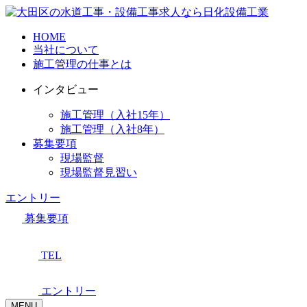
HOME
当社について
施工管理の仕事とは
インタビュー
施工管理（入社15年）
施工管理（入社8年）
募集要項
現場監督
現場監督見習い
エントリー
募集要項
TEL
エントリー
MENU